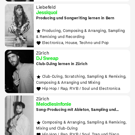
Liebefeld
Jessiquoi
Producing und Songwriting lernen in Bern
Producing, Composing & Arranging, Sampling
& Remixing und Recording
Electronica, House, Techno und Pop
Zürich
DJ Sweap
Club-DJing lernen in Zürich
Club-DJing, Scratching, Sampling & Remixing,
Composing & Arranging und Mixing
Hip Hop / Rap, R'n'B / Soul und Electronica
Zürich
Melodiesinfonie
Song-Producing mit Ableton, Sampling und
Finger Drumming
Composing & Arranging, Sampling & Remixing,
Mixing und Club-DJing
Hip Hop / Rap, R'n'B / Soul, Trap und Disco