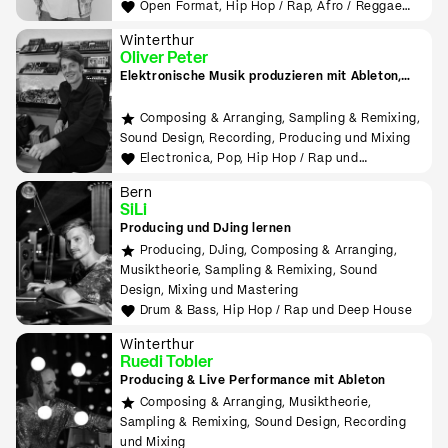
Open Format, Hip Hop / Rap, Afro / Reggae
und Tech House
Winterthur
Oliver Peter
Elektronische Musik produzieren mit Ableton,
Hardware, MIDI, Modular
Composing & Arranging, Sampling & Remixing,
Sound Design, Recording, Producing und Mixing
Electronica, Pop, Hip Hop / Rap und
Experimental
Bern
SiLi
Producing und DJing lernen
Producing, DJing, Composing & Arranging,
Musiktheorie, Sampling & Remixing, Sound
Design, Mixing und Mastering
Drum & Bass, Hip Hop / Rap und Deep House
Winterthur
Ruedi Tobler
Producing & Live Performance mit Ableton
Composing & Arranging, Musiktheorie,
Sampling & Remixing, Sound Design, Recording
und Mixing