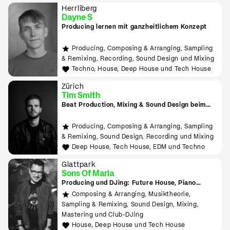
Herrliberg
Dayne S
Producing lernen mit ganzheitlichem Konzept
Producing, Composing & Arranging, Sampling
& Remixing, Recording, Sound Design und Mixing
Techno, House, Deep House und Tech House
Zürich
Tim Smith
Beat Production, Mixing & Sound Design beim
Tonmeister lernen
Producing, Composing & Arranging, Sampling
& Remixing, Sound Design, Recording und Mixing
Deep House, Tech House, EDM und Techno
Glattpark
Sons Of Maria
Producing und DJing: Future House, Piano
House, Deep House, Tropical House uvm.
Composing & Arranging, Musiktheorie,
Sampling & Remixing, Sound Design, Mixing,
Mastering und Club-DJing
House, Deep House und Tech House