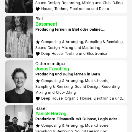
Sound Design, Recording, Mixing und Club-DJing
House, Techno, Electronica und Disco
Biel
Bassment
Producing lernen in Biel oder online:
Downtempo, Psy Trance, Deep House & Techno
Composing & Arranging, Sampling & Remixing,
Sound Design, Mixing und Mastering
Deep House, Techno und Electronica
Ostermundigen
Jonas Fasching
Producing und DJing lernen in Bern
Composing & Arranging, Musiktheorie,
Sampling & Remixing, Sound Design, Recording,
Mixing und Club-DJing
Deep House, Organic House, Electronica und
Downtempo
Basel
Yanick Herzog
Produziere Filmmusik mit Cubase, Logic oder
Ableton. Entwickle Max-for-Live Devices und
Composing & Arranging, Musiktheorie,
VST-Plugins mit Max MSP.
Sampling & Remixing, Sound Design und