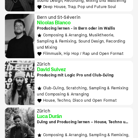
Sound Design, Recording, Mixing und Mastering
Deep House, Trap, Pop und Future Soul
Bern und St-Séverin
Nicolas Bianco
Producing lernen - in Bern oder im Wallis
Composing & Arranging, Musiktheorie,
Sampling & Remixing, Sound Design, Recording
und Mixing
Filmmusik, Hip Hop / Rap und Open Format
Zürich
David Suivez
Producing mit Logic Pro und Club-DJing
Club-DJing, Scratching, Sampling & Remixing
und Composing & Arranging
House, Techno, Disco und Open Format
Zürich
Luca Durán
DJing und Producing lernen – House, Techno und
Electronica
Composing & Arranging, Sampling & Remixing,