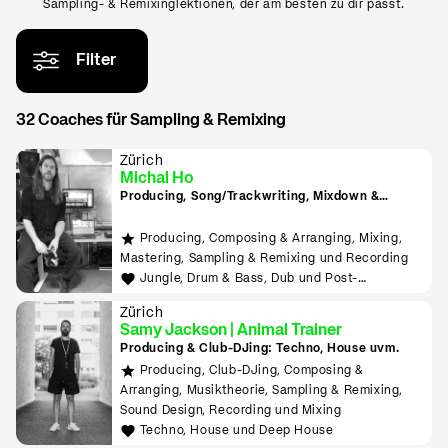
Sampling- & Remixinglektionen, der am besten zu dir passt.
Filter
32 Coaches für Sampling & Remixing
Zürich
Michal Ho
Producing, Song/Trackwriting, Mixdown &
Mastering, (inkl. Raumakustik-Beratung für
Home-Studios), Programming/Scripting, ML-
Producing, Composing & Arranging, Mixing,
Tools sowie Live-Auftritte planen und
Mastering, Sampling & Remixing und Recording
durchführen lernen
Jungle, Drum & Bass, Dub und Post-
Punk/Wave
Zürich
Samy Jackson | Animal Trainer
Producing & Club-DJing: Techno, House uvm.
Producing, Club-DJing, Composing &
Arranging, Musiktheorie, Sampling & Remixing,
Sound Design, Recording und Mixing
Techno, House und Deep House