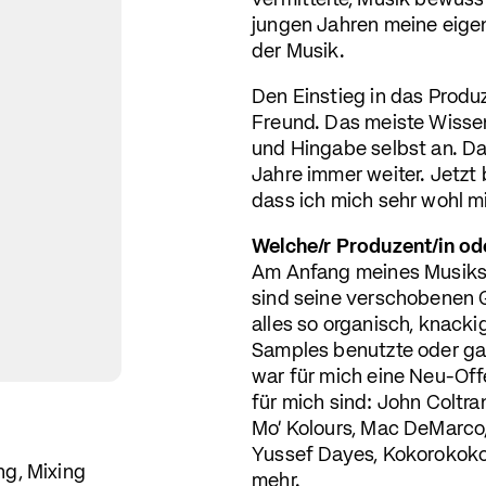
vermittelte, Musik bewuss
jungen Jahren meine eige
der Musik.
Den Einstieg in das Produ
Freund. Das meiste Wissen 
und Hingabe selbst an. Da
Jahre immer weiter. Jetzt 
dass ich mich sehr wohl m
Welche/r Produzent/in od
Am Anfang meines Musiksch
sind seine verschobenen G
alles so organisch, knacki
Samples benutzte oder gar
war für mich eine Neu-Off
für mich sind: John Coltra
Mo' Kolours, Mac DeMarco,
Yussef Dayes, Kokorokoko,
g, Mixing
mehr.