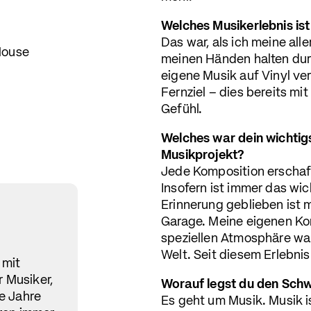
Welches Musikerlebnis ist 
Das war, als ich meine all
 House
meinen Händen halten durf
eigene Musik auf Vinyl ver
Fernziel – dies bereits mi
Gefühl.
Welches war dein wichtigs
Musikprojekt?
Jede Komposition erschaff
Insofern ist immer das wic
Erinnerung geblieben ist mi
Garage. Meine eigenen Kom
speziellen Atmosphäre war
Welt. Seit diesem Erlebnis
 mit
r Musiker,
Worauf legst du den Sch
e Jahre
Es geht um Musik. Musik i