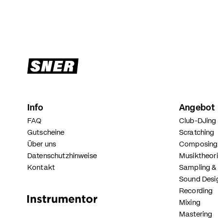
Info
Angebot
FAQ
Club-DJing
Gutscheine
Scratching
Über uns
Composing 
Datenschutzhinweise
Musiktheor
Kontakt
Sampling &
Sound Desi
Instrumental- und Gesangsunterricht
Recording
Mixing
Mastering