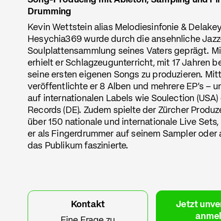
Song-Producing mit Ableton, Sampling und Fi
Drumming
Kevin Wettstein alias Melodiesinfonie & Delake
Hesychia369 wurde durch die ansehnliche Jazz-
Soulplattensammlung seines Vaters geprägt. Mi
erhielt er Schlagzeugunterricht, mit 17 Jahren 
seine ersten eigenen Songs zu produzieren. Mitt
veröffentlichte er 8 Alben und mehrere EP's – 
auf internationalen Labels wie Soulection (USA)
Records (DE). Zudem spielte der Zürcher Produz
über 150 nationale und internationale Live Sets
er als Fingerdrummer auf seinem Sampler oder
das Publikum faszinierte.
Kontakt
Jetzt unve
anme
Eine Frage zu