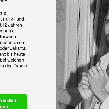
nger
yz &
, Funk-, und
t 12 Jahren
begann er
lerweile
unter anderem
 oder Jakarta
ent bis heute
, bei welchen
 an den Drums
rbindlich
lden