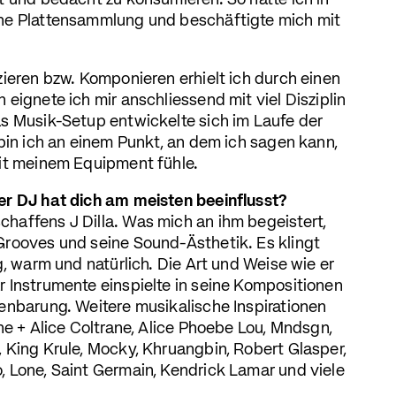
t und bedacht zu konsumieren. So hatte ich in
ne Plattensammlung und beschäftigte mich mit
zieren bzw. Komponieren erhielt ich durch einen
eignete ich mir anschliessend mit viel Disziplin
s Musik-Setup entwickelte sich im Laufe der
bin ich an einem Punkt, an dem ich sagen kann,
it meinem Equipment fühle.
er DJ hat dich am meisten beeinflusst?
affens J Dilla. Was mich an ihm begeistert,
rooves und seine Sound-Ästhetik. Es klingt
g, warm und natürlich. Die Art und Weise wie er
 Instrumente einspielte in seine Kompositionen
enbarung. Weitere musikalische Inspirationen
ne + Alice Coltrane, Alice Phoebe Lou, Mndsgn,
 King Krule, Mocky, Khruangbin, Robert Glasper,
 Lone, Saint Germain, Kendrick Lamar und viele