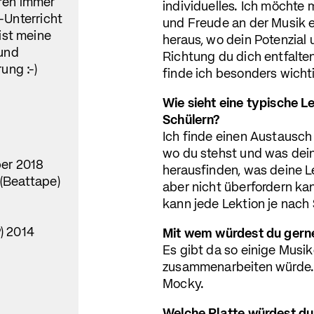
hren immer
individuelles. Ich möchte 
-Unterricht
und Freude an der Musik 
ist meine
heraus, wo dein Potenzial
 und
Richtung du dich entfalt
ung :-)
finde ich besonders wicht
Wie sieht eine typische Le
Schülern?
Ich finde einen Austausc
wo du stehst und was dein
ber 2018
herausfinden, was deine L
 (Beattape)
aber nicht überfordern ka
kann jede Lektion je nach 
) 2014
Mit wem würdest du gern
Es gibt da so einige Musi
zusammenarbeiten würde.
Mocky.