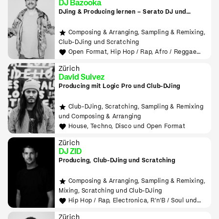
DJ Bazooka
DJing & Producing lernen – Serato DJ und
Ableton
Composing & Arranging, Sampling & Remixing,
Club-DJing und Scratching
Open Format, Hip Hop / Rap, Afro / Reggae
und Tech House
Zürich
David Suivez
Producing mit Logic Pro und Club-DJing
Club-DJing, Scratching, Sampling & Remixing
und Composing & Arranging
House, Techno, Disco und Open Format
Zürich
DJ ZID
Producing, Club-DJing und Scratching
Composing & Arranging, Sampling & Remixing,
Mixing, Scratching und Club-DJing
Hip Hop / Rap, Electronica, R'n'B / Soul und
House
Zürich