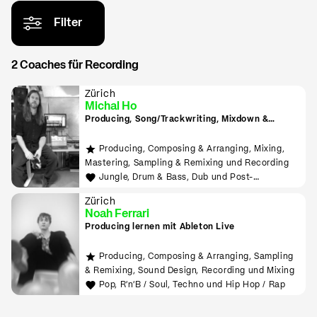
Filter
2 Coaches für Recording
Zürich
Michal Ho
Producing, Song/Trackwriting, Mixdown &
Mastering, (inkl. Raumakustik-Beratung für
Home-Studios), Programming/Scripting, ML-
Producing, Composing & Arranging, Mixing,
Tools sowie Live-Auftritte planen und
Mastering, Sampling & Remixing und Recording
durchführen lernen
Jungle, Drum & Bass, Dub und Post-
Punk/Wave
Zürich
Noah Ferrari
Producing lernen mit Ableton Live
Producing, Composing & Arranging, Sampling
& Remixing, Sound Design, Recording und Mixing
Pop, R'n'B / Soul, Techno und Hip Hop / Rap