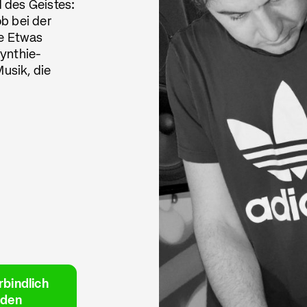
 des Geistes:
b bei der
se Etwas
ynthie-
Musik, die
rbindlich
lden