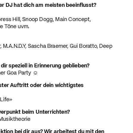
er DJ hat dich am meisten beeinflusst?
ress Hill, Snoop Dogg, Main Concept,
ve Töne uvm.
, M.A.N.D.Y, Sascha Braemer, Gui Boratto, Deep
dir speziell in Erinnerung geblieben?
ner Goa Party ☺
ter Auftritt oder dein wichtigstes
Life»
werpunkt beim Unterrichten?
Musiktheorie
ktion bei dir aus? Wir arbeitest du mit den