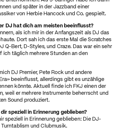
e unternommen. Als 9-Jähriger habe ich dann
onnen und später in der Jazzband einer
assiker von Herbie Hancock und Co. gespielt.
er DJ hat dich am meisten beeinflusst?
nnern, als ich mir in der Anfangszeit als DJ das
haute. Dort sah ich das erste Mal die Scratches
J Q-Bert, D-Styles, und Craze. Das war ein sehr
f ich täglich mehrere Stunden an den
mich DJ Premier, Pete Rock und andere
a» beeinflusst, allerdings gibt es unzählige
nnen könnte. Aktuell finde ich FKJ einen der
, weil er mehrere Instrumente beherrscht und
tten Sound produziert.
dir speziell in Erinnerung geblieben?
r speziell in Erinnerung geblieben: Die DJ-
 Turntablism und Clubmusik.