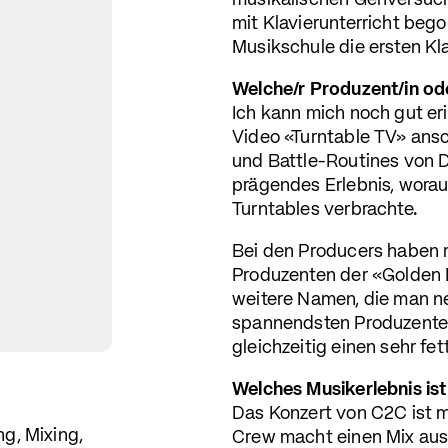
musikalischen Gehversuch
mit Klavierunterricht beg
Musikschule die ersten Kl
Welche/r Produzent/in od
Ich kann mich noch gut eri
Video «Turntable TV» ansc
und Battle-Routines von D
prägendes Erlebnis, worau
Turntables verbrachte.
Bei den Producers haben 
Produzenten der «Golden Er
weitere Namen, die man ne
spannendsten Produzenten
gleichzeitig einen sehr fe
Welches Musikerlebnis ist 
Das Konzert von C2C ist mi
g, Mixing,
Crew macht einen Mix aus