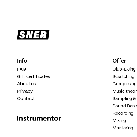
Info
Offer
FAQ
Club-DJing
Gift certificates
Scratching
About us
Composing 
Privacy
Music theo
Contact
Sampling &
Sound Desi
Instrumental and Singing Lessons
Recording
Mixing
Mastering