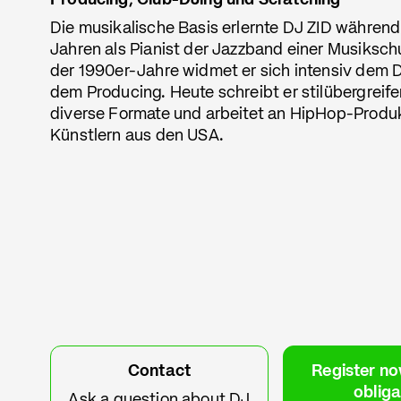
Producing, Club-DJing und Scratching
Die musikalische Basis erlernte DJ ZID während
Jahren als Pianist der Jazzband einer Musiksch
der 1990er-Jahre widmet er sich intensiv dem 
dem Producing. Heute schreibt er stilübergreif
diverse Formate und arbeitet an HipHop-Produ
Künstlern aus den USA.
Contact
Register no
obliga
Ask a question about DJ