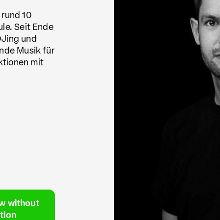
 rund 10
ule. Seit Ende
DJing und
ende Musik für
ktionen mit
w without
tion