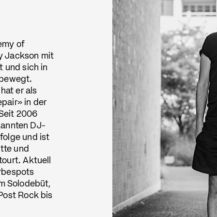
emy of
y Jackson mit
 und sich in
 bewegt.
hat er als
pair» in der
Seit 2006
ekannten DJ-
folge und ist
itte und
ourt. Aktuell
erbespots
m Solodebüt,
Post Rock bis