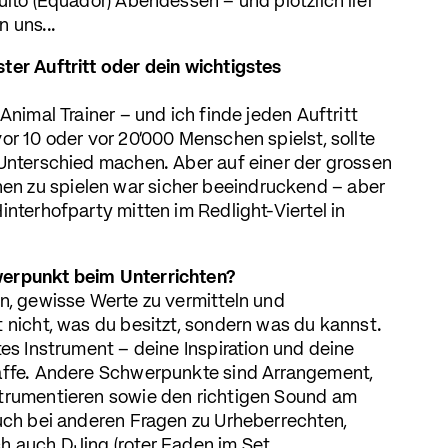
uito (Equador) Abendessen – und plötzlich lief
 uns...
ter Auftritt oder dein wichtigstes
Animal Trainer – und ich finde jeden Auftritt
or 10 oder vor 20'000 Menschen spielst, sollte
 Unterschied machen. Aber auf einer der grossen
 zu spielen war sicher beeindruckend – aber
interhofparty mitten im Redlight-Viertel in
werpunkt beim Unterrichten?
en, gewisse Werte zu vermitteln und
 nicht, was du besitzt, sondern was du kannst.
tes Instrument – deine Inspiration und deine
Waffe. Andere Schwerpunkte sind Arrangement,
strumentieren sowie den richtigen Sound am
Auch bei anderen Fragen zu Urheberrechten,
h auch DJing (roter Faden im Set,