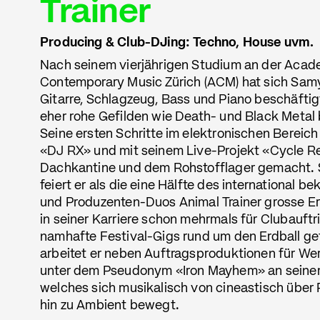
Trainer
Producing & Club-DJing: Techno, House uvm.
Nach seinem vierjährigen Studium an der Acad
Contemporary Music Zürich (ACM) hat sich Sam
Gitarre, Schlagzeug, Bass und Piano beschäftigt
eher rohe Gefilden wie Death- und Black Metal
Seine ersten Schritte im elektronischen Bereich 
«DJ RX» und mit seinem Live-Projekt «Cycle Re
Dachkantine und dem Rohstofflager gemacht. 
feiert er als die eine Hälfte des international b
und Produzenten-Duos Animal Trainer grosse Er
in seiner Karriere schon mehrmals für Clubauftr
namhafte Festival-Gigs rund um den Erdball get
arbeitet er neben Auftragsproduktionen für W
unter dem Pseudonym «Iron Mayhem» an seine
welches sich musikalisch von cineastisch über 
hin zu Ambient bewegt.