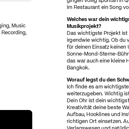
gingen völlig spontan in Q
im Restaurant ein Song von
Welches war dein wichtigs
ging, Music
Musikprojekt?
 Recording,
Das wichtigste Projekt ist 
irgendwie wichtig. Ob du v
für deinen Einsatz keinen
Sonne-Mond-Sterne-Bühnen
das war auch eine kleine H
Bangkok.
Worauf legst du den Sch
Ich finde es am wichtigst
weiterzugeben. Wichtig ist
Dein Ohr ist dein wichtigs
Kreativität deine beste 
Aufbau, Hooklines und In
richtigen Ort einsetzen. 
Verlagswesen und natürlic